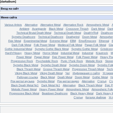
[
darkalbum
]
Вход на сайт
Меню сайта
Various Artists
Alternative
Alternative Metal
Alternative Rock
Atmospheric Metal
A
Ambient
Avantgarde
Black Metal
Crossover Thrash
Dark Metal
Dar
Technical Brutal Death Metal
Technical Death Metal
Death'n'Roll
Deathcor
Sympho Deathcore
Technical Deathcore
Deathgrind
Doom Metal
Atmospher
Epic Metal
Experimental Metal
Extreme Metal
EBM
Emo/Emocore
Ethereal
E
Dark Folk Metal
Folk Power Metal
Medieval Folk Metal
Pagan Folk Metal
Gla
Gothic Industrial Metal
Sympho Gothic Black Metal
Sympho Gothic Metal
Grindcore
Hard'n'Heavy
Heavy Metal
Horror Metal
Industrial Metal
Industrial
Krautrock
M
Power Metal
Pagan Metal
Epic Power Metal
Folk Power Metal
Heavy Pow
Progressive Rock
Psychedelic Rock
Punk / Punk Rock
Melodic Rock
Stone
Sympho Black Metal
Sympho Death Metal
Sympho Doom Metal
Sympho Folk
Black Thrash Metal
Groove Thrash Metal
Progressive Thrash Metal
Tech
Viking Black Metal
Viking Death Metal
Чат
Информация о сайте
Устарев
Рабочая ссылка
Black Metal
Death Metal
Doom Metal
Gothic Metal
H
Рок-метал музыка
Sympho Metal
Рок-метал видео
Alternative
Статья
Ст
Black Death Metal №1
Dark Metal №1
Alternative
Black Thrash Metal
Epic P
Melodic Power Metal
Heavy Power Metal
Atmospheric Metal
Atmospheric Folk
Progressive Black Metal
Beatdown Deathcore
Black Heavy Metal
Dark Heavy M
Статьи
Каталог файлов
Ус