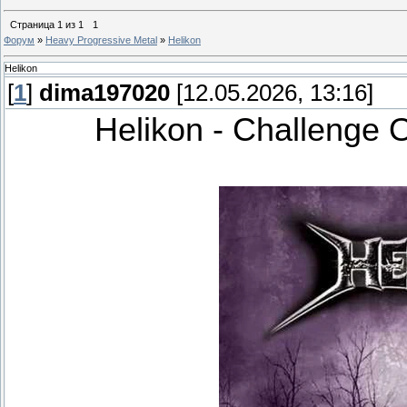
Страница
1
из
1
1
Форум
»
Heavy Progressive Metal
»
Helikon
Helikon
[
1
]
dima197020
[12.05.2026, 13:16]
Helikon - Challenge 