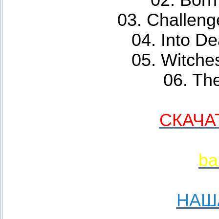
02. Born 
03. Challeng
04. Into De
05. Witche
06. The
СКАЧА
ba
НАШ