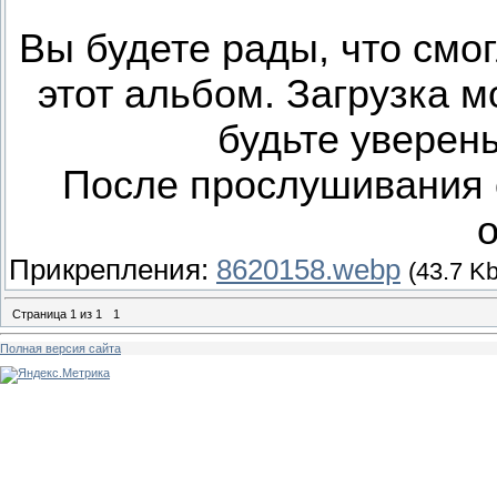
Вы будете рады, что смо
этот альбом. Загрузка м
будьте уверены,
После прослушивания 
о
Прикрепления:
8620158.webp
(43.7 Kb
Страница
1
из
1
1
Полная версия сайта