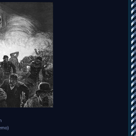
n
emo)