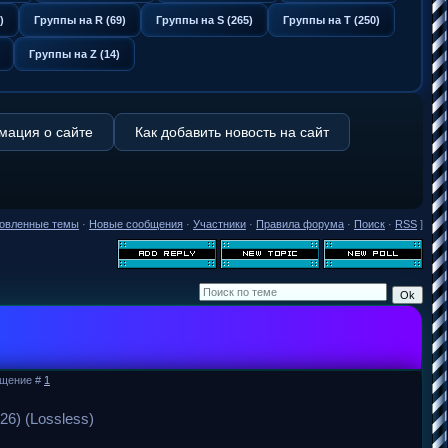
)
Группы на R (69)
Группы на S (265)
Группы на T (250)
Группы на Z (14)
ация о сайте
Как добавить новость на сайт
овленные темы
·
Новые сообщения
·
Участники
·
Правила форума
·
Поиск
·
RSS
]
общение #
1
26) (Lossless)