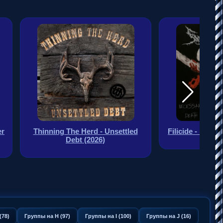
er
Thinning The Herd - Unsettled
Filicide - Neces
Debt (2026)
(78)
Группы на H (97)
Группы на I (100)
Группы на J (16)