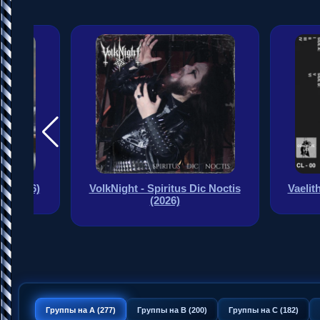
p] (2026)
VolkNight - Spiritus Dic Noctis
Vaelit
(2026)
Группы на A (277)
Группы на B (200)
Группы на C (182)