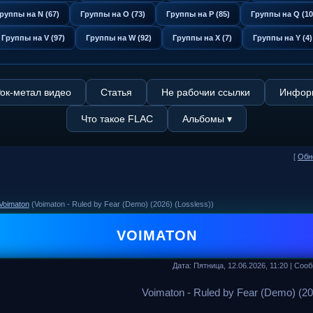
руппы на N (67)
Группы на O (73)
Группы на P (85)
Группы на Q (10
Группы на V (97)
Группы на W (92)
Группы на X (7)
Группы на Y (4)
ок-метал видео
Статья
Не рабочии ссылки
Информ
Что такое FLAC
Альбомы ▾
[
Обн
Voimaton
(Voimaton - Ruled by Fear (Demo) (2026) (Lossless))
VOIMATON
Дата: Пятница, 12.06.2026, 11:20 | Со
Voimaton - Ruled by Fear (Demo) (20