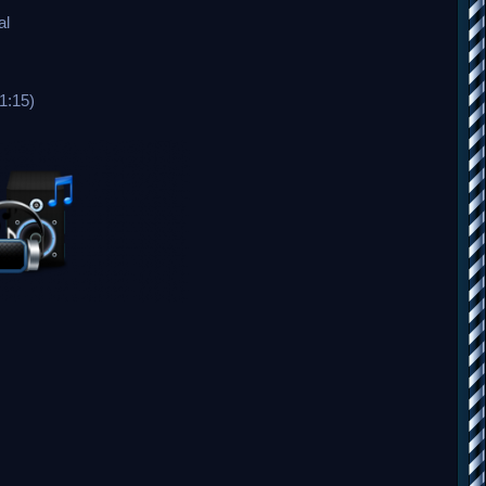
al
1:15)