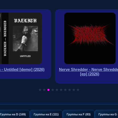
h - Untitled [demo] (2026)
Nerve Shredder - Nerve Shredd
[ep] (2026)
Группы на D (169)
Группы на E (111)
Группы на F (83)
Группы на G 