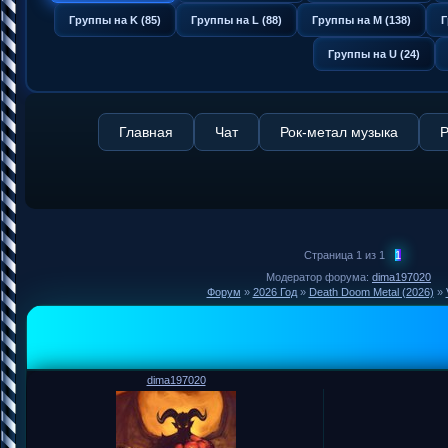
Группы на K (85)
Группы на L (88)
Группы на M (138)
Г
Группы на U (24)
Главная
Чат
Рок-метал музыка
Р
Страница
1
из
1
1
Модератор форума:
dima197020
Форум
»
2026 Год
»
Death Doom Metal (2026)
»
dima197020