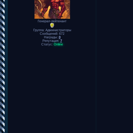
Генерал-лейтенант
Группа: Администраторы
Сообщений:
672
Награды:
0
Репутация:
7
Статус:
Online