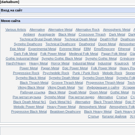
[
darkalbum
]
Вход на сайт
Меню сайта
Various Artists
Alternative
Alternative Metal
Alternative Rock
Atmospheric Metal
A
Ambient
Avantgarde
Black Metal
Crossover Thrash
Dark Metal
Dar
Technical Brutal Death Metal
Technical Death Metal
Death'n'Roll
Deathcor
Sympho Deathcore
Technical Deathcore
Deathgrind
Doom Metal
Atmospher
Epic Metal
Experimental Metal
Extreme Metal
EBM
Emo/Emocore
Ethereal
E
Dark Folk Metal
Folk Power Metal
Medieval Folk Metal
Pagan Folk Metal
Gla
Gothic Industrial Metal
Sympho Gothic Black Metal
Sympho Gothic Metal
Grindcore
Hard'n'Heavy
Heavy Metal
Horror Metal
Industrial Metal
Industrial
Krautrock
M
Power Metal
Pagan Metal
Epic Power Metal
Folk Power Metal
Heavy Pow
Progressive Rock
Psychedelic Rock
Punk / Punk Rock
Melodic Rock
Stone
Sympho Black Metal
Sympho Death Metal
Sympho Doom Metal
Sympho Folk
Black Thrash Metal
Groove Thrash Metal
Progressive Thrash Metal
Tech
Viking Black Metal
Viking Death Metal
Чат
Информация о сайте
Устарев
Рабочая ссылка
Black Metal
Death Metal
Doom Metal
Gothic Metal
H
Рок-метал музыка
Sympho Metal
Рок-метал видео
Alternative
Статья
Ст
Black Death Metal №1
Dark Metal №1
Alternative
Black Thrash Metal
Epic P
Melodic Power Metal
Heavy Power Metal
Atmospheric Metal
Atmospheric Folk
Progressive Black Metal
Beatdown Deathcore
Black Heavy Metal
Dark Heavy M
Статьи
Каталог файлов
Ус