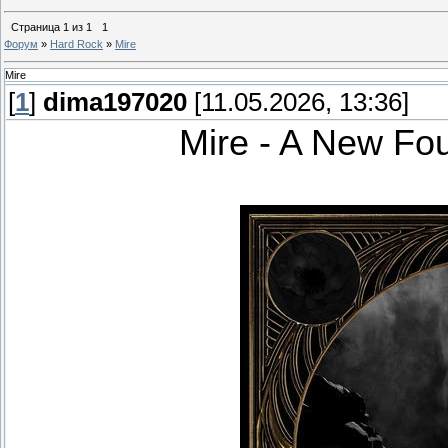
Страница
1
из
1
1
Форум
»
Hard Rock
»
Mire
Mire
[
1
]
dima197020
[11.05.2026, 13:36]
Mire - A New Fo