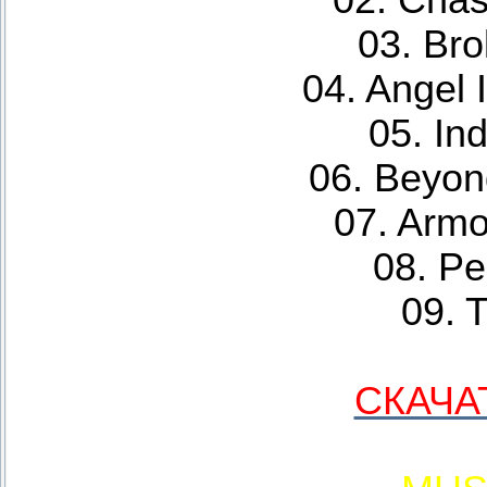
02. Chas
03. Bro
04. Angel 
05. In
06. Beyo
07. Armo
08. Pe
09. 
СКАЧА