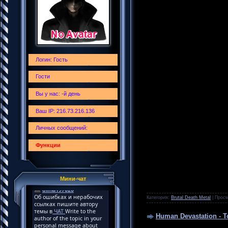
Логин: Гость
Гости
Вы у нас: -й день
Ваш IP: 216.73.216.136
Личных сообщений:
Функции
Мини-чат
Категория:
Brutal Death Metal
|
Просм
Human Devastation - T