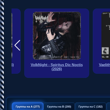
us Dic Noctis
Vaelith - Untitled [demo] (2026)
Ner
Группы на A (277)
Группы на B (200)
Группы на C (182)