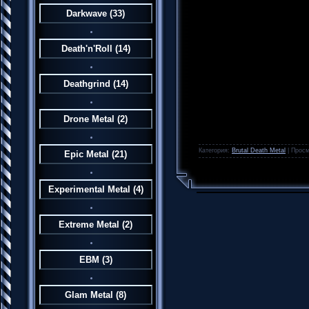
Darkwave
(33)
Death'n'Roll
(14)
Deathgrind
(14)
Drone Metal
(2)
Категория:
Brutal Death Metal
|
Просм
Epic Metal
(21)
Experimental Metal
(4)
Extreme Metal
(2)
EBM
(3)
Glam Metal
(8)