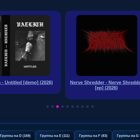
ve Shredder - Nerve Shredder
Thinning The Herd - Unset
[ep] (2026)
Debt (2026)
Группы на D (169)
Группы на E (111)
Группы на F (83)
Группы на G 