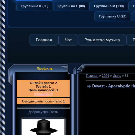
Группы на K (85)
Группы на L (88)
Группы на M (138)
Г
Группы на U (24)
Главная
Чат
Рок-метал музыка
Р
Профиль
Главная
»
2024
»
Июль
»
31
Онлайн всего:
2
Devast - Apocalyptic H
Гостей:
1
Пользователей:
1
dima197020
Сегодняшние посетители:
1
Доброе утро, Гость