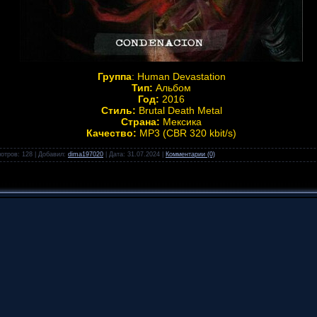
Группа
: Human Devastation
Тип:
Альбом
Год:
2016
Стиль:
Brutal Death Metal
Страна:
Мексика
Качество:
MP3 (CBR 320 kbit/s)
отров:
128
|
Добавил:
dima197020
|
Дата:
31.07.2024
|
Комментарии (0)