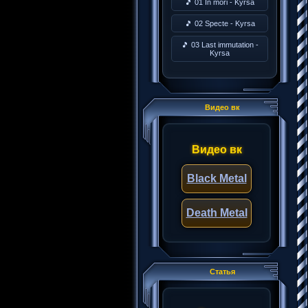
🎵 01 In mori - Kyrsa
🎵 02 Specte - Kyrsa
🎵 03 Last immutation -
Kyrsa
Видео вк
Видео вк
Black Metal
Death Metal
Статья