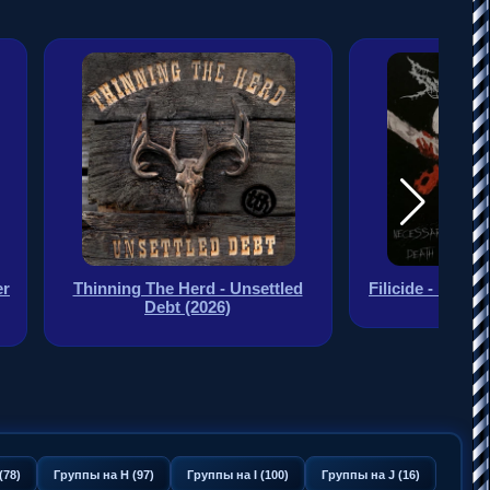
tled
Filicide - Necessary Death (2026)
Blasphemize
Da
(78)
Группы на H (97)
Группы на I (100)
Группы на J (16)