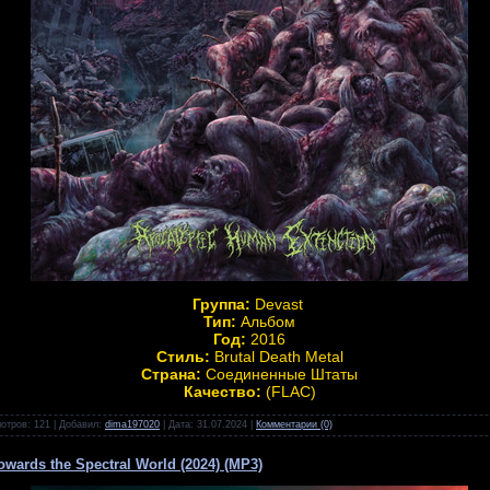
Группа:
Devast
Тип:
Альбом
Год:
2016
Стиль:
Brutal Death Metal
Страна:
Соединенные Штаты
Качество:
(FLAC)
отров:
121
|
Добавил:
dima197020
|
Дата:
31.07.2024
|
Комментарии (0)
owards the Spectral World (2024) (MP3)