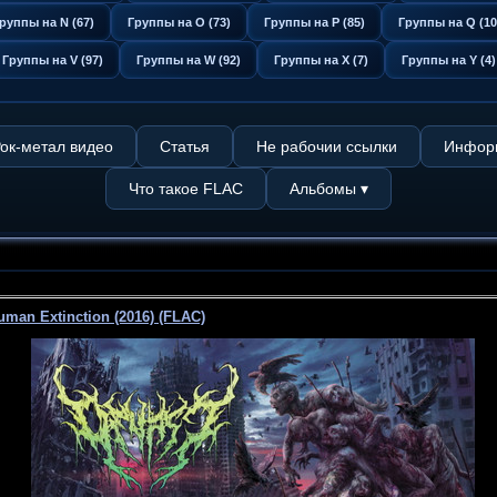
руппы на N (67)
Группы на O (73)
Группы на P (85)
Группы на Q (10
Группы на V (97)
Группы на W (92)
Группы на X (7)
Группы на Y (4)
ок-метал видео
Статья
Не рабочии ссылки
Информ
Что такое FLAC
Альбомы ▾
uman Extinction (2016) (FLAC)