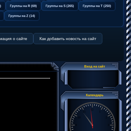
)
Группы на R (69)
Группы на S (265)
Группы на T (250)
Группы на Z (14)
ация о сайте
Как добавить новость на сайт
Вход на сайт
Календарь