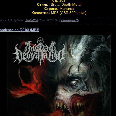
Год:
2024
Стиль:
Brutal Death Metal
Страна:
Мексика
Качество:
MP3 (CBR 320 kbit/s)
отров:
233
|
Добавил:
dima197020
|
Дата:
31.07.2024
|
Комментарии (0)
ondenacion (2016) (MP3)