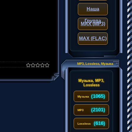
Наша
Группа
MAX (MP3)
MAX (FLAC)
MP3, Lossless, Музыка
Музыка, MP3,
Lossless
(1065)
Музыка
(2101)
MP3
(616)
Lossless