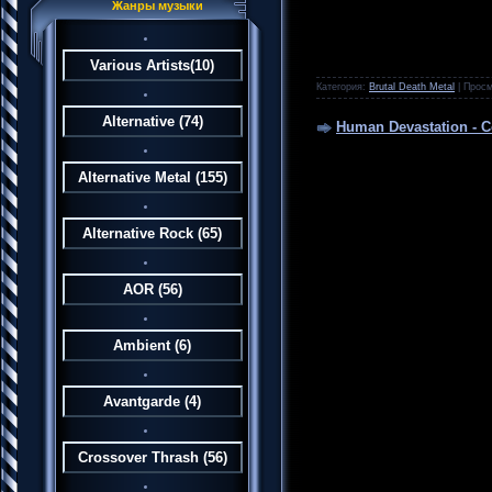
Жанры музыки
Various Artists
(10)
Категория:
Brutal Death Metal
|
Просм
Alternative
(74)
Human Devastation - C
Alternative Metal
(155)
Alternative Rock
(65)
AOR
(56)
Ambient
(6)
Avantgarde
(4)
Crossover Thrash
(56)