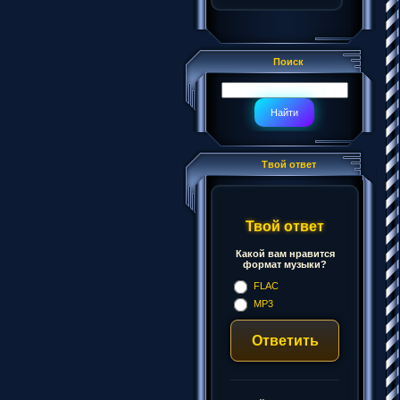
Поиск
Твой ответ
Твой ответ
Какой вам нравится
формат музыки?
FLAC
MP3
Ответить