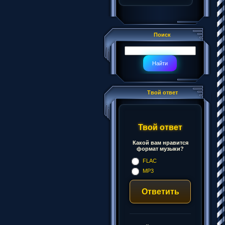
Поиск
Твой ответ
Твой ответ
Какой вам нравится
формат музыки?
FLAC
MP3
Ответить