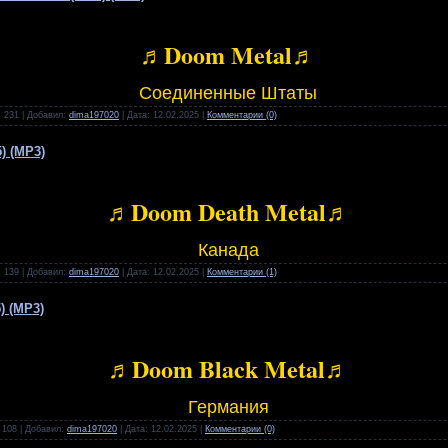
♬Doom Metal♬
Соединенные Штаты
:
231
|
Добавил:
dima197020
|
Дата:
12.02.2025
|
Комментарии (0)
5) (MP3)
♬Doom Death Metal♬
Канада
:
139
|
Добавил:
dima197020
|
Дата:
12.02.2025
|
Комментарии (1)
5) (MP3)
♬Doom Black Metal♬
Германия
108
|
Добавил:
dima197020
|
Дата:
12.02.2025
|
Комментарии (0)