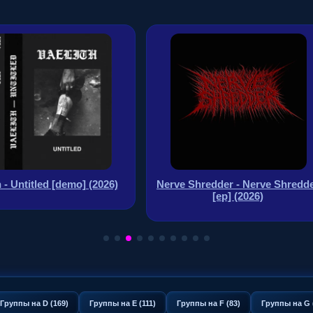
h - Untitled [demo] (2026)
Nerve Shredder - Nerve Shredd
[ep] (2026)
Группы на D (169)
Группы на E (111)
Группы на F (83)
Группы на G 