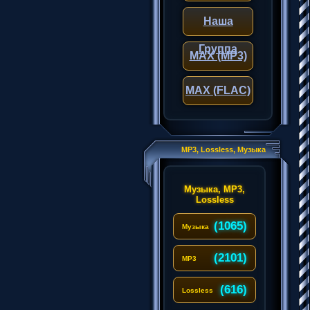
Наша
Группа
MAX (MP3)
MAX (FLAC)
MP3, Lossless, Музыка
Музыка, MP3,
Lossless
(1065)
Музыка
(2101)
MP3
(616)
Lossless