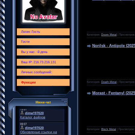
Логин: Гость
Категория:
Doom Metal
|
Просмотров
Гости
Norilsk - Antipole (202
Вы у нас: -й день
Ваш IP: 216.73.216.131
Личных сообщений:
Категория:
Death Metal
|
Просмотров
Функции
Morast - Fentanyl (202
Мини-чат
Категория:
Black Metal
|
Просмотров: