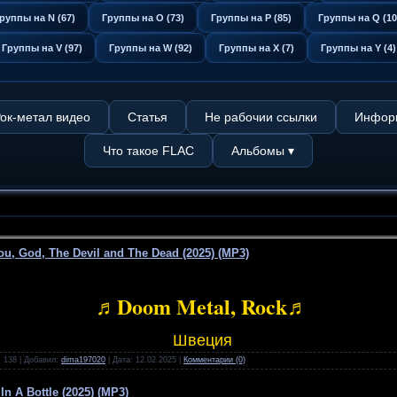
руппы на N (67)
Группы на O (73)
Группы на P (85)
Группы на Q (10
Группы на V (97)
Группы на W (92)
Группы на X (7)
Группы на Y (4)
ок-метал видео
Статья
Не рабочии ссылки
Информ
Что такое FLAC
Альбомы ▾
ou, God, The Devil and The Dead (2025) (MP3)
♬Doom Metal, Rock♬
Швеция
:
138
|
Добавил:
dima197020
|
Дата:
12.02.2025
|
Комментарии (0)
In A Bottle (2025) (MP3)