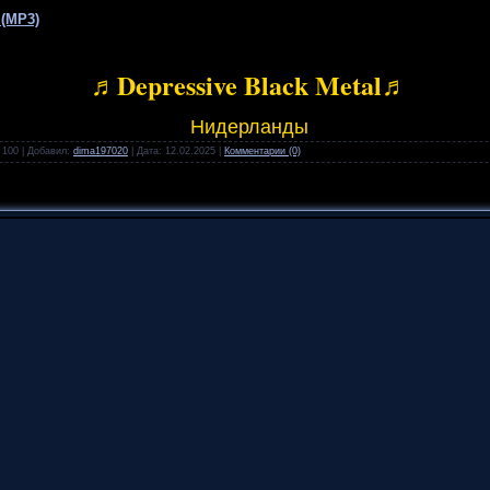
 (MP3)
♬Depressive Black Metal♬
Нидерланды
100
|
Добавил:
dima197020
|
Дата:
12.02.2025
|
Комментарии (0)