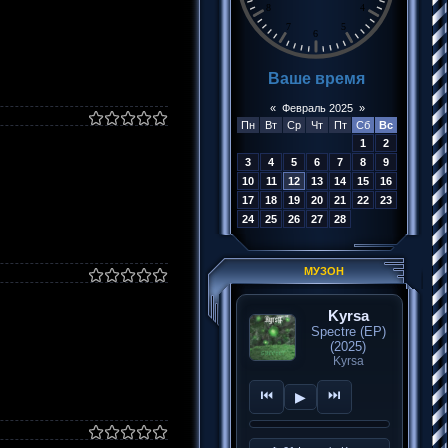
«
Февраль 2025
»
Пн
Вт
Ср
Чт
Пт
Сб
Вс
1
2
3
4
5
6
7
8
9
10
11
12
13
14
15
16
17
18
19
20
21
22
23
24
25
26
27
28
МУЗОН
Kyrsa
Spectre (EP)
(2025)
Kyrsa
⏮
⏭
▶