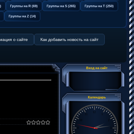
)
Группы на R (69)
Группы на S (265)
Группы на T (250)
Группы на Z (14)
ация о сайте
Как добавить новость на сайт
Вход на сайт
Календарь