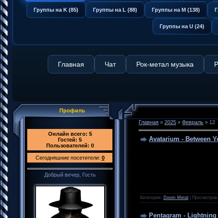
Группы на K (85)
Группы на L (88)
Группы на M (138)
Г
Группы на U (24)
Главная
Чат
Рок-метал музыка
Р
Профиль
Главная
»
2025
»
Февраль
»
12
Онлайн всего:
5
Avatarium - Between Y
Гостей:
5
Пользователей:
0
Сегодняшние посетители:
0
Добрый вечер, Гость
Категория:
Doom Metal
|
Просмотров
Pentagram - Lightning 