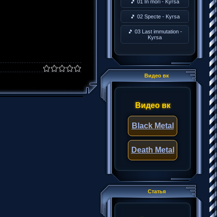
🎵 01 In mori - Kyrsa
🎵 02 Specte - Kyrsa
🎵 03 Last immutation -
Kyrsa
Видео вк
Видео вк
Black Metal
Death Metal
Статья