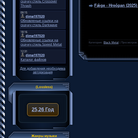
Fǽge - Hreóƿan (2025)
Категория:
Black Metal
|
Просмотров:
Для добавления необходима
авторизация
(Lossless)
25,26 Год
Жанры музыки