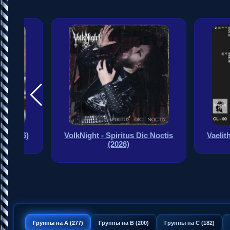
p] (2026)
VolkNight - Spiritus Dic Noctis
Vaelit
(2026)
Группы на A (277)
Группы на B (200)
Группы на C (182)