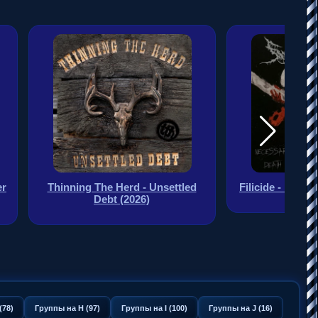
er
Thinning The Herd - Unsettled
Filicide - Neces
Debt (2026)
(78)
Группы на H (97)
Группы на I (100)
Группы на J (16)